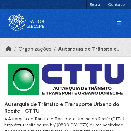
Ir para o conteúdo principal
Entrar
Contato
Organizações
Autarquia de Trânsito e...
Autarquia de Trânsito e Transporte Urbano do
Recife - CTTU
A Autarquia de Trânsito e Transporte Urbano do Recife (CTTU)
http://cttu.recife.pe.gov.br/ (0800 081 1078) é uma sociedade