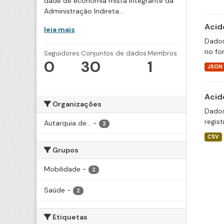
dade de economia mista integrante da
Administração Indireta...
Acid
leia mais
Dados
no fo
Seguidores
Conjuntos de dados
Membros
0
30
1
JSON
Acid
Organizações
Dados
regis
Autarquia de...
-
2
CSV
Grupos
Mobilidade
-
2
Saúde
-
2
Etiquetas