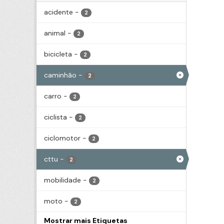
acidente
-
2
animal
-
2
bicicleta
-
2
caminhão
-
2
carro
-
2
ciclista
-
2
ciclomotor
-
2
cttu
-
2
mobilidade
-
2
moto
-
2
Mostrar mais Etiquetas