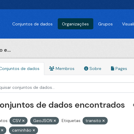
Conjuntos de dados
Organizações
Grupos
Visua
 e...
Conjuntos de dados
Membros
Sobre
Pages
conjuntos de dados encontrados
tos:
CSV
GeoJSON
Etiquetas:
transito
u
caminhão