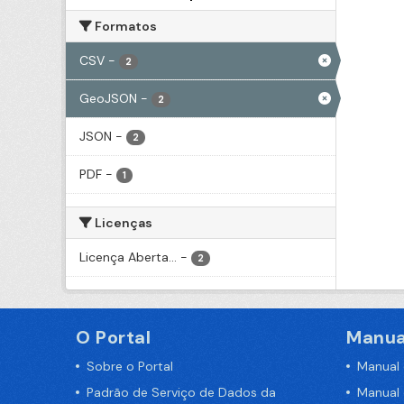
Formatos
CSV
-
2
GeoJSON
-
2
JSON
-
2
PDF
-
1
Licenças
Licença Aberta...
-
2
O Portal
Manua
Sobre o Portal
Manual
Padrão de Serviço de Dados da
Manual