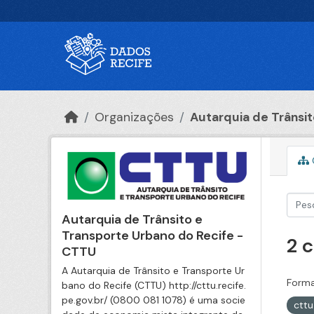
Ir para o conteúdo principal
Organizações
Autarquia de Trânsito
Autarquia de Trânsito e
Transporte Urbano do Recife -
2 
CTTU
A Autarquia de Trânsito e Transporte Ur
Forma
bano do Recife (CTTU) http://cttu.recife.
pe.gov.br/ (0800 081 1078) é uma socie
ctt