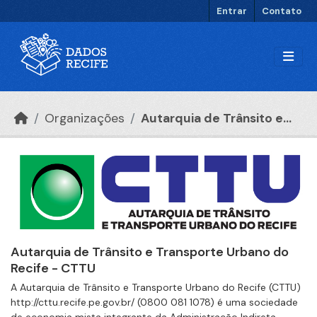
Ir para o conteúdo principal
Entrar
Contato
Organizações
Autarquia de Trânsito e...
Autarquia de Trânsito e Transporte Urbano do
Recife - CTTU
A Autarquia de Trânsito e Transporte Urbano do Recife (CTTU)
http://cttu.recife.pe.gov.br/ (0800 081 1078) é uma sociedade