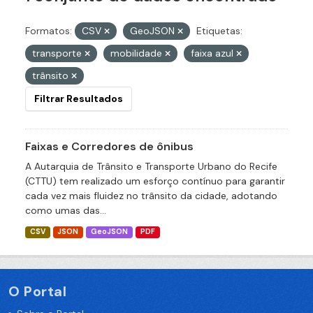
Formatos:
CSV
GeoJSON
Etiquetas:
transporte
mobilidade
faixa azul
trânsito
Filtrar Resultados
Faixas e Corredores de ônibus
A Autarquia de Trânsito e Transporte Urbano do Recife
(CTTU) tem realizado um esforço contínuo para garantir
cada vez mais fluidez no trânsito da cidade, adotando
como umas das...
CSV
JSON
GeoJSON
PDF
O Portal