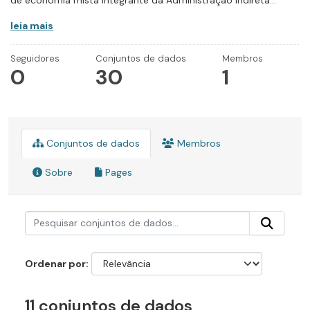
de economia mista integrante da Administração Indireta...
leia mais
Seguidores
Conjuntos de dados
Membros
0
30
1
Conjuntos de dados
Membros
Sobre
Pages
Ordenar por
11 conjuntos de dados