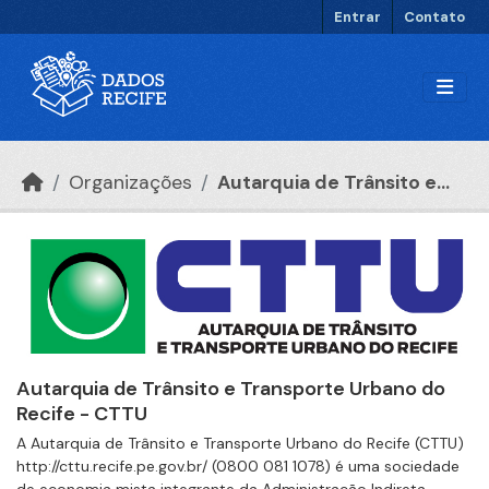
Ir para o conteúdo principal
Entrar
Contato
Organizações
Autarquia de Trânsito e...
Autarquia de Trânsito e Transporte Urbano do
Recife - CTTU
A Autarquia de Trânsito e Transporte Urbano do Recife (CTTU)
http://cttu.recife.pe.gov.br/ (0800 081 1078) é uma sociedade