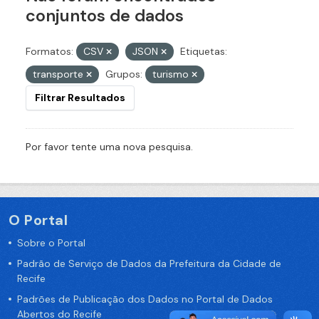
conjuntos de dados
Formatos:
CSV
JSON
Etiquetas:
transporte
Grupos:
turismo
Filtrar Resultados
Por favor tente uma nova pesquisa.
O Portal
Sobre o Portal
Padrão de Serviço de Dados da Prefeitura da Cidade de
Recife
Padrões de Publicação dos Dados no Portal de Dados
Abertos do Recife