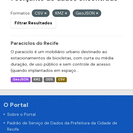
Formatos:
CSV
KMZ
GeoJSON
Filtrar Resultados
Paraciclos do Recife
O paraciclo é um mobiliário urbano destinado ao
estacionamentos de bicicletas, com curta ou média
duração, de uso público e sem controle de acesso
(quando implantados em espaço...
GeoJSON
KMZ
ODS
CSV
O Portal
Sobre o Portal
Padrão de Serviço de Dados da Prefeitura da Cidade de
Recife