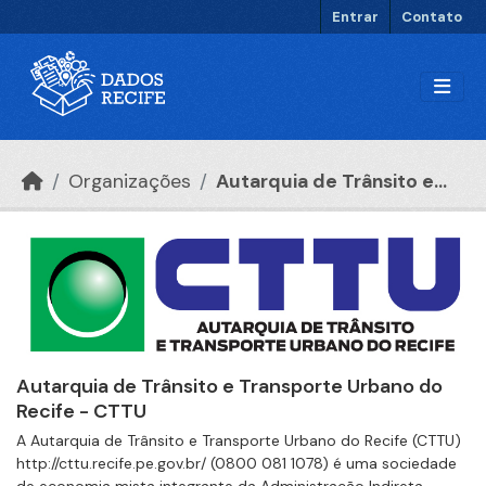
Ir para o conteúdo principal
Entrar
Contato
Organizações
Autarquia de Trânsito e...
Autarquia de Trânsito e Transporte Urbano do
Recife - CTTU
A Autarquia de Trânsito e Transporte Urbano do Recife (CTTU)
http://cttu.recife.pe.gov.br/ (0800 081 1078) é uma sociedade