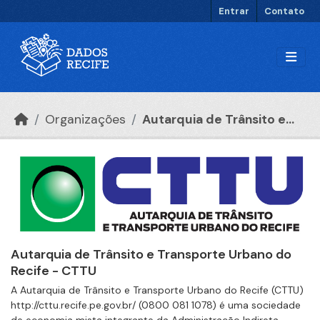
Ir para o conteúdo principal
Entrar
Contato
Organizações
Autarquia de Trânsito e...
Autarquia de Trânsito e Transporte Urbano do
Recife - CTTU
A Autarquia de Trânsito e Transporte Urbano do Recife (CTTU)
http://cttu.recife.pe.gov.br/ (0800 081 1078) é uma sociedade