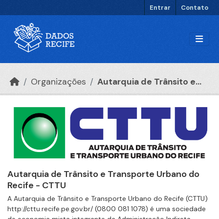
Ir para o conteúdo principal
Entrar
Contato
Organizações
Autarquia de Trânsito e...
Autarquia de Trânsito e Transporte Urbano do
Recife - CTTU
A Autarquia de Trânsito e Transporte Urbano do Recife (CTTU)
http://cttu.recife.pe.gov.br/ (0800 081 1078) é uma sociedade