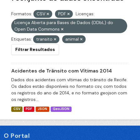
Formatos:
CSV
PDF
Licenças:
Licença Aberta para Bases de Dados (ODbL) do
Open Data Commons
Etiquetas:
transito
animal
Filtrar Resultados
Acidentes de Trânsito com Vítimas 2014
Dados dos acidentes com vítimas do trânsito de Recife.
Os dados estão disponíveis no formato csv, com todos
os registros do ano de 2014, e no formato geojson com
os registros...
CSV
PDF
JSON
GeoJSON
O Portal