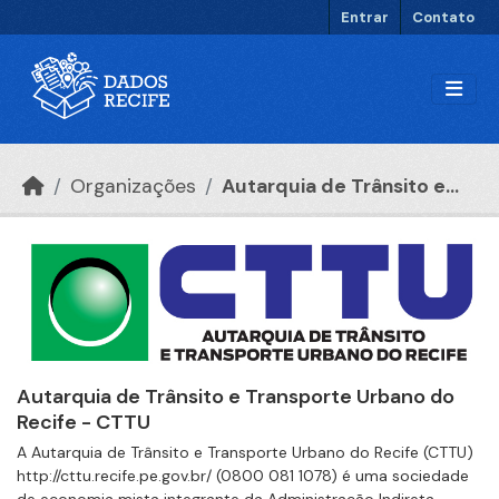
Ir para o conteúdo principal
Entrar
Contato
Organizações
Autarquia de Trânsito e...
Autarquia de Trânsito e Transporte Urbano do
Recife - CTTU
A Autarquia de Trânsito e Transporte Urbano do Recife (CTTU)
http://cttu.recife.pe.gov.br/ (0800 081 1078) é uma sociedade