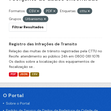
Formatos:
CSV
PDF
Etiquetas:
cttu
Grupos:
Urbanismo
Filtrar Resultados
Registro das Infrações de Transito
Relação das multas de trânsito registradas pela CTTU no
Recife. atendimento ao público 24h em 0800 081 1078
Os dados sobre a localização dos equipamentos de
fiscalização se...
PDF
JSON
CSV
O Portal
Sobre o Portal
Padrão de Serviço de Dados da Prefeitura da Cidade de