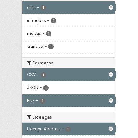
cttu
-
1
infrações
-
1
multas
-
1
trânsito
-
1
Formatos
CSV
-
1
JSON
-
1
PDF
-
1
Licenças
Licença Aberta...
-
1