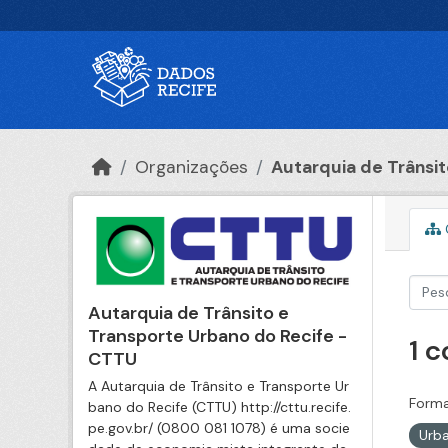
Ir para o conteúdo principal
Organizações
Autarquia de Trânsito
Autarquia de Trânsito e
Transporte Urbano do Recife -
1 
CTTU
A Autarquia de Trânsito e Transporte Ur
Forma
bano do Recife (CTTU) http://cttu.recife.
pe.gov.br/ (0800 081 1078) é uma socie
Urb