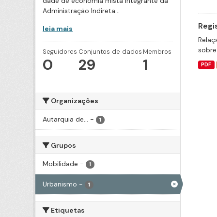
dade de economia mista integrante da
Administração Indireta...
Regi
leia mais
Relaç
sobre
Seguidores
Conjuntos de dados
Membros
0
29
1
PDF
Organizações
Autarquia de...
-
1
Grupos
Mobilidade
-
1
Urbanismo
-
1
Etiquetas