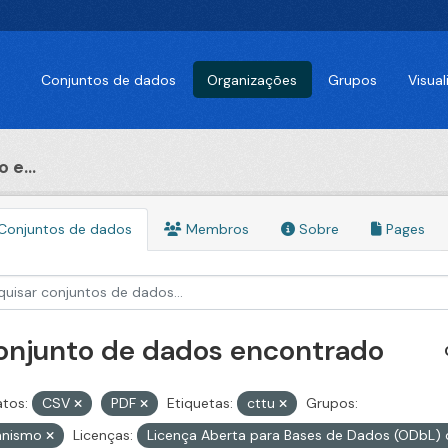
Conjuntos de dados
Organizações
Grupos
Visua
 e...
Conjuntos de dados
Membros
Sobre
Pages
conjunto de dados encontrado
tos:
CSV
PDF
Etiquetas:
cttu
Grupos:
anismo
Licenças:
Licença Aberta para Bases de Dados (ODb