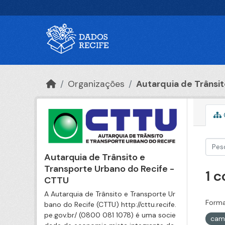
Ir para o conteúdo principal
Organizações
Autarquia de Trânsito
Autarquia de Trânsito e
Transporte Urbano do Recife -
1 
CTTU
A Autarquia de Trânsito e Transporte Ur
Forma
bano do Recife (CTTU) http://cttu.recife.
pe.gov.br/ (0800 081 1078) é uma socie
cam