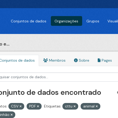
Conjuntos de dados
Organizações
Grupos
Visua
 e...
Conjuntos de dados
Membros
Sobre
Pages
conjunto de dados encontrado
tos:
CSV
PDF
Etiquetas:
cttu
animal
inhão