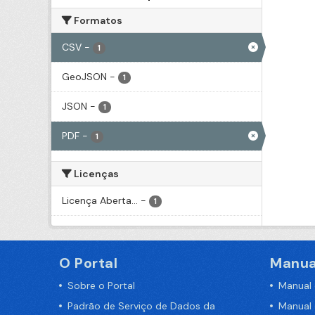
Formatos
CSV
-
1
GeoJSON
-
1
JSON
-
1
PDF
-
1
Licenças
Licença Aberta...
-
1
O Portal
Manua
Sobre o Portal
Manual
Padrão de Serviço de Dados da
Manual