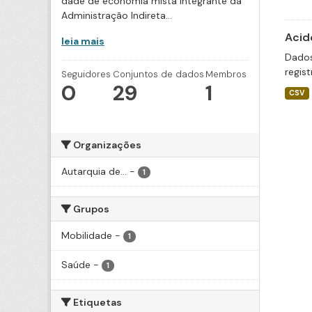
dade de economia mista integrante da
Administração Indireta...
Acid
leia mais
Dados
regis
Seguidores
Conjuntos de dados
Membros
0
29
1
CSV
Organizações
Autarquia de...
-
1
Grupos
Mobilidade
-
1
Saúde
-
1
Etiquetas