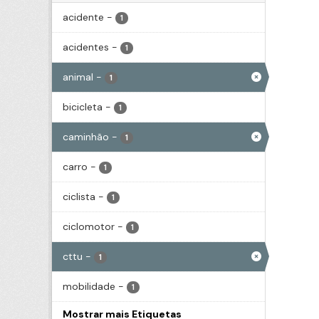
acidente
-
1
acidentes
-
1
animal
-
1
bicicleta
-
1
caminhão
-
1
carro
-
1
ciclista
-
1
ciclomotor
-
1
cttu
-
1
mobilidade
-
1
Mostrar mais Etiquetas