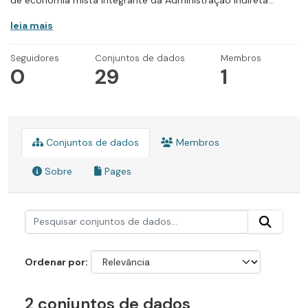
de economia mista integrante da Administração Indireta...
leia mais
Seguidores
Conjuntos de dados
Membros
0
29
1
Conjuntos de dados
Membros
Sobre
Pages
Ordenar por
2 conjuntos de dados