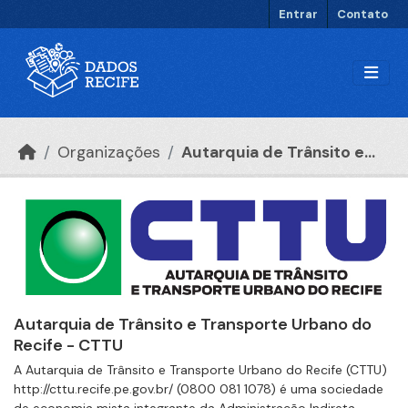
Ir para o conteúdo principal
Entrar
Contato
Organizações
Autarquia de Trânsito e...
Autarquia de Trânsito e Transporte Urbano do
Recife - CTTU
A Autarquia de Trânsito e Transporte Urbano do Recife (CTTU)
http://cttu.recife.pe.gov.br/ (0800 081 1078) é uma sociedade