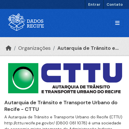
Ir para o conteúdo principal
Entrar
Contato
Organizações
Autarquia de Trânsito e...
Autarquia de Trânsito e Transporte Urbano do
Recife - CTTU
A Autarquia de Trânsito e Transporte Urbano do Recife (CTTU)
http://cttu.recife.pe.gov.br/ (0800 081 1078) é uma sociedade