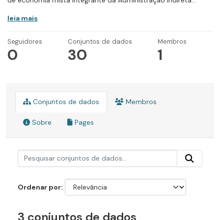
de economia mista integrante da Administração Indireta...
leia mais
Seguidores
Conjuntos de dados
Membros
0
30
1
Conjuntos de dados
Membros
Sobre
Pages
Ordenar por
3 conjuntos de dados