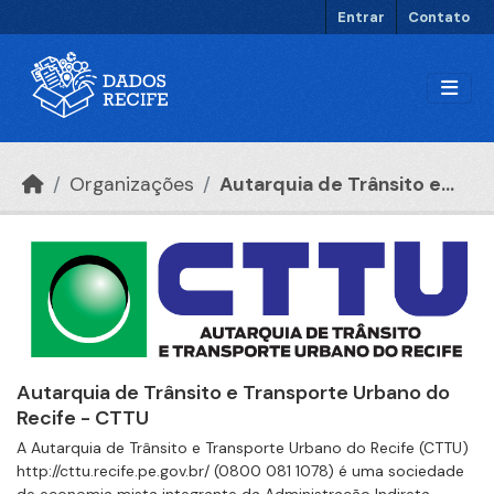
Ir para o conteúdo principal
Entrar
Contato
Organizações
Autarquia de Trânsito e...
Autarquia de Trânsito e Transporte Urbano do
Recife - CTTU
A Autarquia de Trânsito e Transporte Urbano do Recife (CTTU)
http://cttu.recife.pe.gov.br/ (0800 081 1078) é uma sociedade