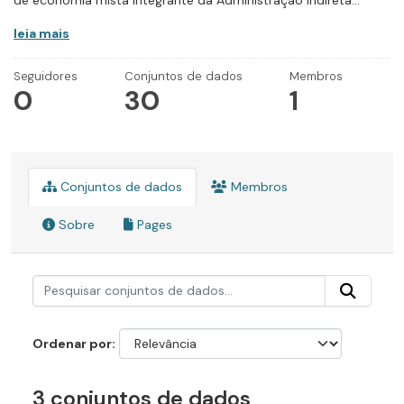
de economia mista integrante da Administração Indireta...
leia mais
Seguidores
Conjuntos de dados
Membros
0
30
1
Conjuntos de dados
Membros
Sobre
Pages
Ordenar por
3 conjuntos de dados