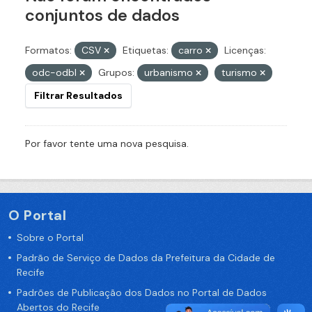
conjuntos de dados
Formatos:
CSV
Etiquetas:
carro
Licenças:
odc-odbl
Grupos:
urbanismo
turismo
Filtrar Resultados
Por favor tente uma nova pesquisa.
O Portal
Sobre o Portal
Padrão de Serviço de Dados da Prefeitura da Cidade de
Recife
Padrões de Publicação dos Dados no Portal de Dados
Abertos do Recife