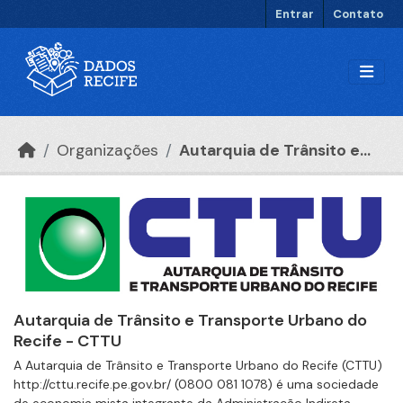
Ir para o conteúdo principal
Entrar
Contato
Organizações
Autarquia de Trânsito e...
Autarquia de Trânsito e Transporte Urbano do
Recife - CTTU
A Autarquia de Trânsito e Transporte Urbano do Recife (CTTU)
http://cttu.recife.pe.gov.br/ (0800 081 1078) é uma sociedade