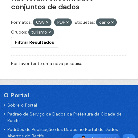
conjuntos de dados
Formatos:
CSV
PDF
Etiquetas:
carro
Grupos:
turismo
Filtrar Resultados
Por favor tente uma nova pesquisa.
O Portal
Sobre o Portal
Padrão de Serviço de Dados da Prefeitura da Cidade de
Recife
Padrões de Publicação dos Dados no Portal de Dados
Abertos do Recife