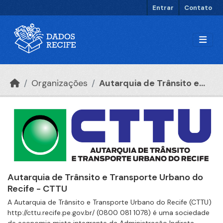
Ir para o conteúdo principal
Entrar
Contato
Organizações
Autarquia de Trânsito e...
Autarquia de Trânsito e Transporte Urbano do
Recife - CTTU
A Autarquia de Trânsito e Transporte Urbano do Recife (CTTU)
http://cttu.recife.pe.gov.br/ (0800 081 1078) é uma sociedade