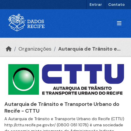
Ir para o conteúdo principal
Entrar
Contato
Organizações
Autarquia de Trânsito e...
Autarquia de Trânsito e Transporte Urbano do
Recife - CTTU
A Autarquia de Trânsito e Transporte Urbano do Recife (CTTU)
http://cttu.recife.pe.gov.br/ (0800 081 1078) é uma sociedade