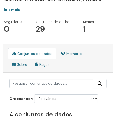
de economia mista integrante da Administração Indireta...
leia mais
Seguidores
Conjuntos de dados
Membros
0
29
1
Conjuntos de dados
Membros
Sobre
Pages
Ordenar por
4 conjuntos de dados