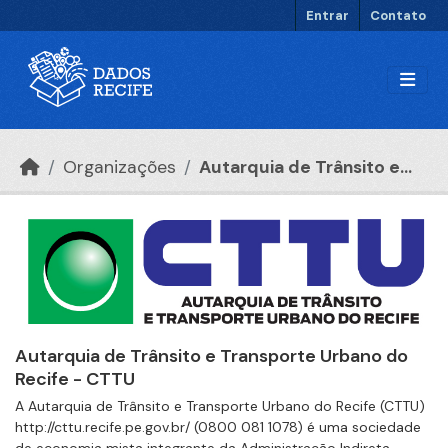
Ir para o conteúdo principal
Entrar
Contato
Organizações
Autarquia de Trânsito e...
Autarquia de Trânsito e Transporte Urbano do
Recife - CTTU
A Autarquia de Trânsito e Transporte Urbano do Recife (CTTU)
http://cttu.recife.pe.gov.br/ (0800 081 1078) é uma sociedade