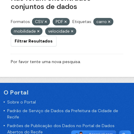
conjuntos de dados
Formatos:
CSV
PDF
Etiquetas:
carro
mobilidade
velocidade
Filtrar Resultados
Por favor tente uma nova pesquisa.
O Portal
Sobre o Portal
Padrão de Serviço de Dados da Prefeitura da Cidade de
Recife
Padrões de Publicação dos Dados no Portal de Dados
Abertos do Recife