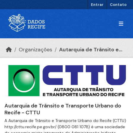
Ir para o conteúdo principal
Entrar
Contato
Organizações
Autarquia de Trânsito e...
Autarquia de Trânsito e Transporte Urbano do
Recife - CTTU
A Autarquia de Trânsito e Transporte Urbano do Recife (CTTU)
http://cttu.recife.pe.gov.br/ (0800 081 1078) é uma sociedade