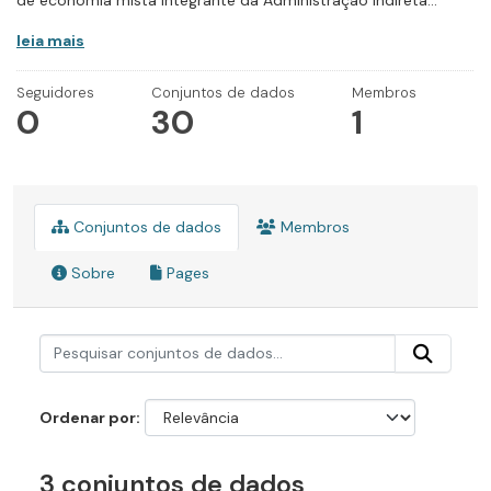
de economia mista integrante da Administração Indireta...
leia mais
Seguidores
Conjuntos de dados
Membros
0
30
1
Conjuntos de dados
Membros
Sobre
Pages
Ordenar por
3 conjuntos de dados