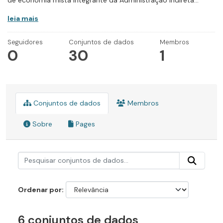
de economia mista integrante da Administração Indireta...
leia mais
Seguidores
Conjuntos de dados
Membros
0
30
1
Conjuntos de dados
Membros
Sobre
Pages
Ordenar por
6 conjuntos de dados