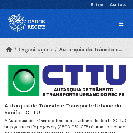
Ir para o conteúdo principal
Entrar
Contato
Organizações
Autarquia de Trânsito e...
Autarquia de Trânsito e Transporte Urbano do
Recife - CTTU
A Autarquia de Trânsito e Transporte Urbano do Recife (CTTU)
http://cttu.recife.pe.gov.br/ (0800 081 1078) é uma sociedade