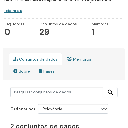
de economia mista integrante da Administração Indireta...
leia mais
Seguidores
Conjuntos de dados
Membros
0
29
1
Conjuntos de dados
Membros
Sobre
Pages
Ordenar por
2 conjuntos de dados