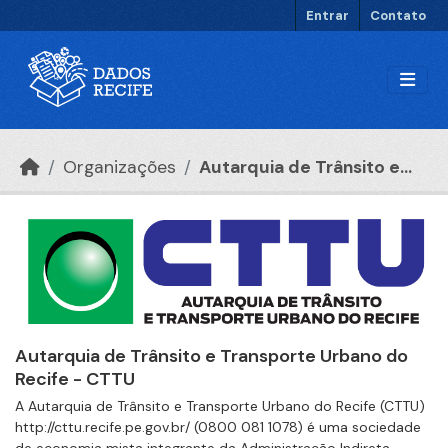
Ir para o conteúdo principal
Entrar
Contato
Organizações
Autarquia de Trânsito e...
Autarquia de Trânsito e Transporte Urbano do
Recife - CTTU
A Autarquia de Trânsito e Transporte Urbano do Recife (CTTU)
http://cttu.recife.pe.gov.br/ (0800 081 1078) é uma sociedade