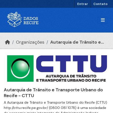
Ir para o conteúdo principal
Entrar
Contato
Organizações
Autarquia de Trânsito e...
Autarquia de Trânsito e Transporte Urbano do
Recife - CTTU
A Autarquia de Trânsito e Transporte Urbano do Recife (CTTU)
http://cttu.recife.pe.gov.br/ (0800 081 1078) é uma sociedade