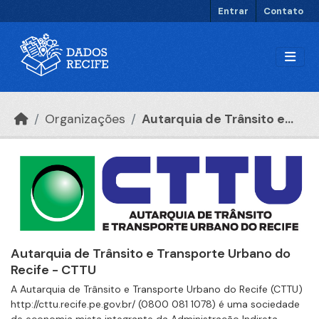
Ir para o conteúdo principal
Entrar
Contato
Organizações
Autarquia de Trânsito e...
Autarquia de Trânsito e Transporte Urbano do
Recife - CTTU
A Autarquia de Trânsito e Transporte Urbano do Recife (CTTU)
http://cttu.recife.pe.gov.br/ (0800 081 1078) é uma sociedade