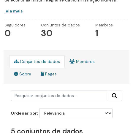
de economia mista integrante da Administração Indireta...
leia mais
Seguidores
Conjuntos de dados
Membros
0
30
1
Conjuntos de dados
Membros
Sobre
Pages
Ordenar por
5 conjuntos de dados