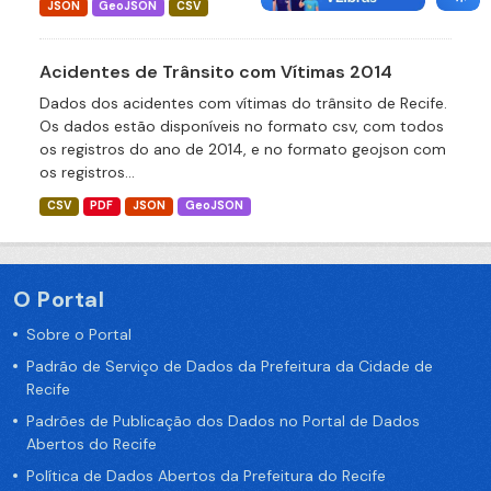
JSON
GeoJSON
CSV
Acidentes de Trânsito com Vítimas 2014
Dados dos acidentes com vítimas do trânsito de Recife.
Os dados estão disponíveis no formato csv, com todos
os registros do ano de 2014, e no formato geojson com
os registros...
CSV
PDF
JSON
GeoJSON
O Portal
Sobre o Portal
Padrão de Serviço de Dados da Prefeitura da Cidade de
Recife
Padrões de Publicação dos Dados no Portal de Dados
Abertos do Recife
Política de Dados Abertos da Prefeitura do Recife