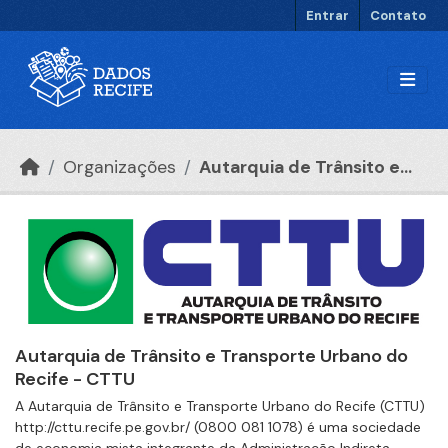
Ir para o conteúdo principal
Entrar
Contato
Organizações
Autarquia de Trânsito e...
Autarquia de Trânsito e Transporte Urbano do
Recife - CTTU
A Autarquia de Trânsito e Transporte Urbano do Recife (CTTU)
http://cttu.recife.pe.gov.br/ (0800 081 1078) é uma sociedade