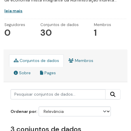
de economia mista integrante da Administração Indireta...
leia mais
Seguidores
Conjuntos de dados
Membros
0
30
1
Conjuntos de dados
Membros
Sobre
Pages
Ordenar por
3 conjuntos de dados