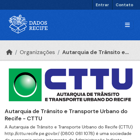
Ir para o conteúdo principal
Entrar
Contato
Organizações
Autarquia de Trânsito e...
Autarquia de Trânsito e Transporte Urbano do
Recife - CTTU
A Autarquia de Trânsito e Transporte Urbano do Recife (CTTU)
http://cttu.recife.pe.gov.br/ (0800 081 1078) é uma sociedade