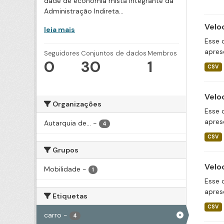
dade de economia mista integrante da
Administração Indireta...
Velo
leia mais
Esse 
apres
Seguidores
Conjuntos de dados
Membros
0
30
1
CSV
Velo
Organizações
Esse 
apres
Autarquia de...
-
4
CSV
Grupos
Velo
Mobilidade
-
1
Esse 
apres
Etiquetas
CSV
carro
-
4