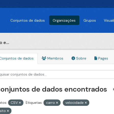
Conjuntos de dados
Organizações
Grupos
Visua
 e...
Conjuntos de dados
Membros
Sobre
Pages
conjuntos de dados encontrados
tos:
CSV
Etiquetas:
carro
velocidade
sito