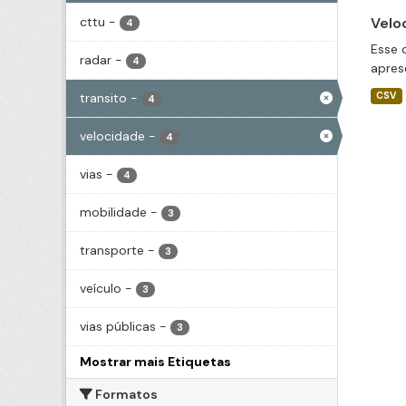
cttu
-
Velo
4
Esse 
radar
-
4
apres
transito
-
CSV
4
velocidade
-
4
vias
-
4
mobilidade
-
3
transporte
-
3
veículo
-
3
vias públicas
-
3
Mostrar mais Etiquetas
Formatos