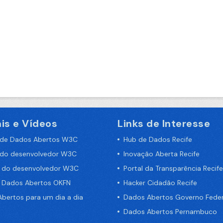
is e Vídeos
Links de Interesse
 de Dados Abertos W3C
Hub de Dados Recife
 do desenvolvedor W3C
Inovação Aberta Recife
a do desenvolvedor W3C
Portal da Transparência Recife
e Dados Abertos OKFN
Hacker Cidadão Recife
bertos para um dia a dia
Dados Abertos Governo Feder
Dados Abertos Pernambuco