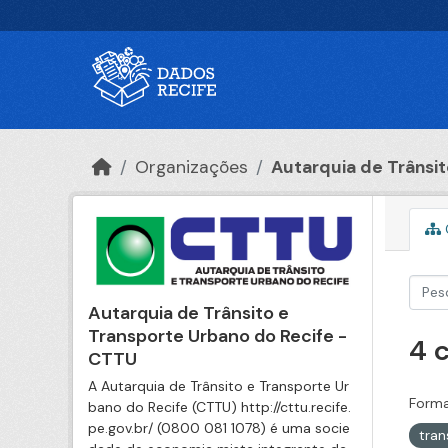
Ir para o conteúdo principal
Organizações
Autarquia de Trânsito
Autarquia de Trânsito e
Transporte Urbano do Recife -
4 
CTTU
A Autarquia de Trânsito e Transporte Ur
Forma
bano do Recife (CTTU) http://cttu.recife.
pe.gov.br/ (0800 081 1078) é uma socie
tran