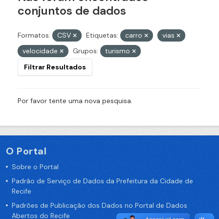
conjuntos de dados
Formatos:
CSV
Etiquetas:
carro
vias
velocidade
Grupos:
turismo
Filtrar Resultados
Por favor tente uma nova pesquisa.
O Portal
Sobre o Portal
Padrão de Serviço de Dados da Prefeitura da Cidade de
Recife
Padrões de Publicação dos Dados no Portal de Dados
Abertos do Recife