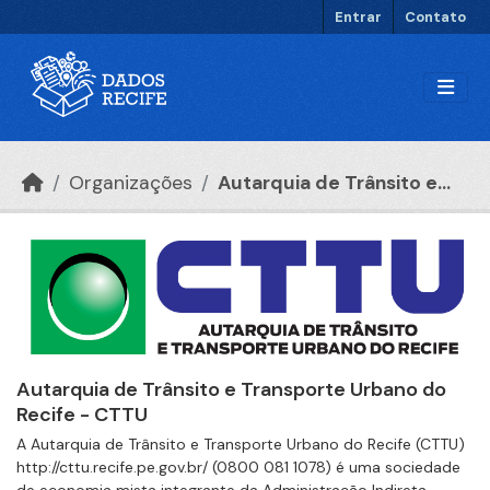
Ir para o conteúdo principal
Entrar
Contato
Organizações
Autarquia de Trânsito e...
Autarquia de Trânsito e Transporte Urbano do
Recife - CTTU
A Autarquia de Trânsito e Transporte Urbano do Recife (CTTU)
http://cttu.recife.pe.gov.br/ (0800 081 1078) é uma sociedade