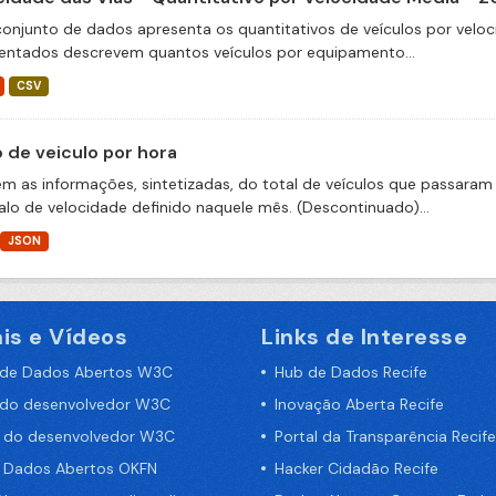
conjunto de dados apresenta os quantitativos de veículos por veloc
entados descrevem quantos veículos por equipamento...
CSV
o de veiculo por hora
m as informações, sintetizadas, do total de veículos que passaram 
valo de velocidade definido naquele mês. (Descontinuado)...
JSON
is e Vídeos
Links de Interesse
 de Dados Abertos W3C
Hub de Dados Recife
 do desenvolvedor W3C
Inovação Aberta Recife
a do desenvolvedor W3C
Portal da Transparência Recife
e Dados Abertos OKFN
Hacker Cidadão Recife