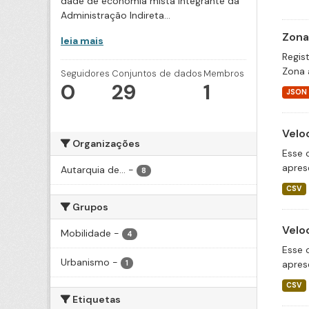
dade de economia mista integrante da
Administração Indireta...
Zona
leia mais
Regis
Zona 
Seguidores
Conjuntos de dados
Membros
0
29
1
JSON
Velo
Organizações
Esse 
apres
Autarquia de...
-
8
CSV
Grupos
Velo
Mobilidade
-
4
Esse 
Urbanismo
-
apres
1
CSV
Etiquetas