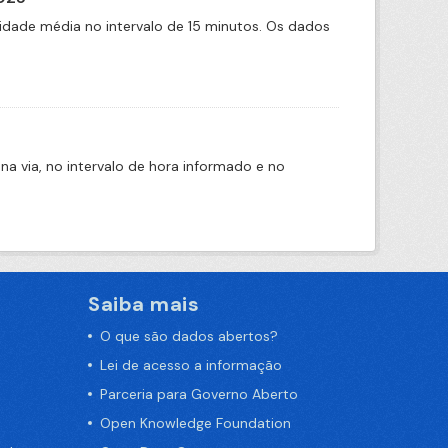
idade média no intervalo de 15 minutos. Os dados
na via, no intervalo de hora informado e no
Saiba mais
O que são dados abertos?
Lei de acesso a informação
Parceria para Governo Aberto
Open Knowledge Foundation