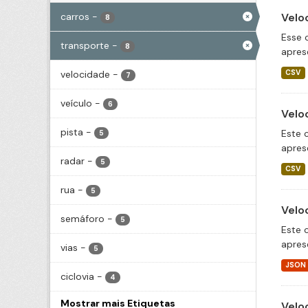
carros
-
Velo
8
Esse 
transporte
-
8
apres
velocidade
-
CSV
7
veículo
-
6
Velo
pista
-
Este 
5
apres
radar
-
5
CSV
rua
-
5
Velo
semáforo
-
5
Este 
apres
vias
-
5
JSON
ciclovia
-
4
Mostrar mais Etiquetas
Velo