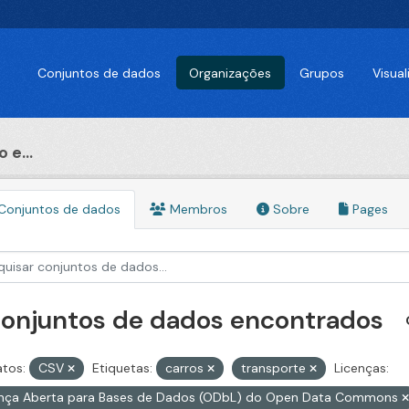
Conjuntos de dados
Organizações
Grupos
Visua
 e...
Conjuntos de dados
Membros
Sobre
Pages
conjuntos de dados encontrados
tos:
CSV
Etiquetas:
carros
transporte
Licenças:
ença Aberta para Bases de Dados (ODbL) do Open Data Commons