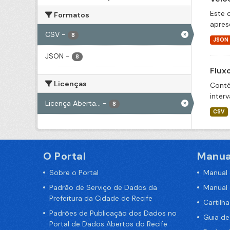
Este 
Formatos
apres
CSV
-
8
JSON
JSON
-
8
Flux
Licenças
Conté
inter
Licença Aberta...
-
8
CSV
O Portal
Manua
Sobre o Portal
Manual
Padrão de Serviço de Dados da
Manual
Prefeitura da Cidade de Recife
Cartilh
Padrões de Publicação dos Dados no
Guia d
Portal de Dados Abertos do Recife