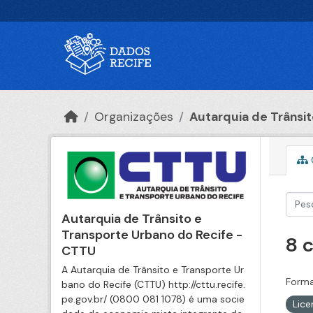
Ir para o conteúdo principal
Organizações
Autarquia de Trânsito
Autarquia de Trânsito e
Transporte Urbano do Recife -
8 
CTTU
A Autarquia de Trânsito e Transporte Ur
Forma
bano do Recife (CTTU) http://cttu.recife.
pe.gov.br/ (0800 081 1078) é uma socie
Lic