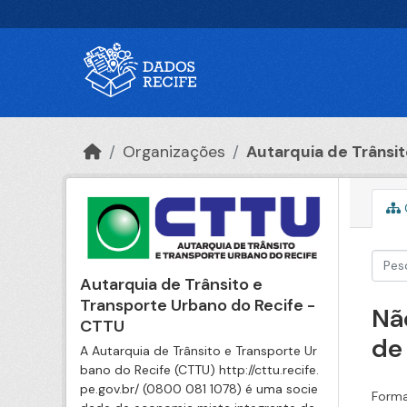
Ir para o conteúdo principal
Organizações
Autarquia de Trânsito
Autarquia de Trânsito e
Transporte Urbano do Recife -
Nã
CTTU
de
A Autarquia de Trânsito e Transporte Ur
bano do Recife (CTTU) http://cttu.recife.
pe.gov.br/ (0800 081 1078) é uma socie
Forma