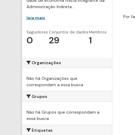
dade de economia mista integrante da
Administração Indireta...
Por f
leia mais
Seguidores
Conjuntos de dados
Membros
0
29
1
Organizações
Não há Organizações que
correspondam a essa busca
Grupos
Não há Grupos que correspondam a
essa busca
Etiquetas