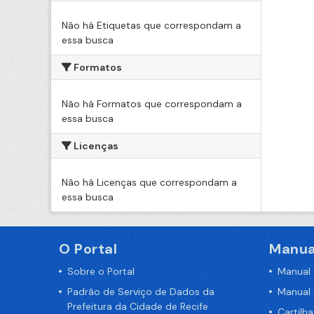
Não há Etiquetas que correspondam a
essa busca
Formatos
Não há Formatos que correspondam a
essa busca
Licenças
Não há Licenças que correspondam a
essa busca
O Portal
Manua
Sobre o Portal
Manual
Padrão de Serviço de Dados da
Manual
Prefeitura da Cidade de Recife
Cartilh