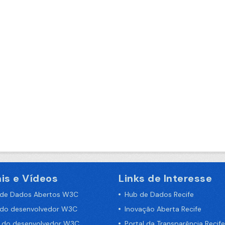
is e Vídeos
Links de Interesse
 de Dados Abertos W3C
Hub de Dados Recife
 do desenvolvedor W3C
Inovação Aberta Recife
a do desenvolvedor W3C
Portal da Transparência Recife