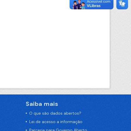
Saiba mais
O que são dados abertos?
Lei de acesso a informação
Parceria para Governo Aberto