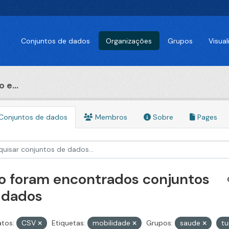
Conjuntos de dados
Organizações
Grupos
Visua
 e...
Conjuntos de dados
Membros
Sobre
Pages
o foram encontrados conjuntos
 dados
tos:
CSV
Etiquetas:
mobilidade
Grupos:
saude
t