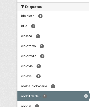
Etiquetas
bicicleta
-
1
bike
-
1
ciclista
-
1
ciclofaixa
-
1
ciclorrota
-
1
ciclovia
-
1
ciclável
-
1
malha cicloviária
-
1
mobilidade
-
1
modal
-
1