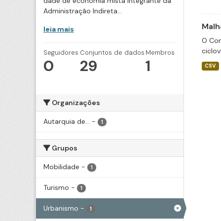
dade de economia mista integrante da
Administração Indireta...
Malha
leia mais
O Con
ciclov
Seguidores
Conjuntos de dados
Membros
0
29
1
CSV
Organizações
Autarquia de...
-
1
Grupos
Mobilidade
-
1
Turismo
-
1
Urbanismo
-
1