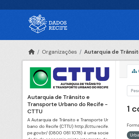
Ir para o conteúdo principal
Organizações
Autarquia de Trânsito
Autarquia de Trânsito e
Transporte Urbano do Recife -
1 
CTTU
A Autarquia de Trânsito e Transporte Ur
Forma
bano do Recife (CTTU) http://cttu.recife.
pe.gov.br/ (0800 081 1078) é uma socie
Urb