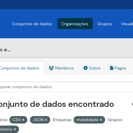
Conjuntos de dados
Organizações
Grupos
Visua
 e...
Conjuntos de dados
Membros
Sobre
Pages
conjunto de dados encontrado
tos:
CSV
JSON
Etiquetas:
mobilidade
Grupos:
anismo