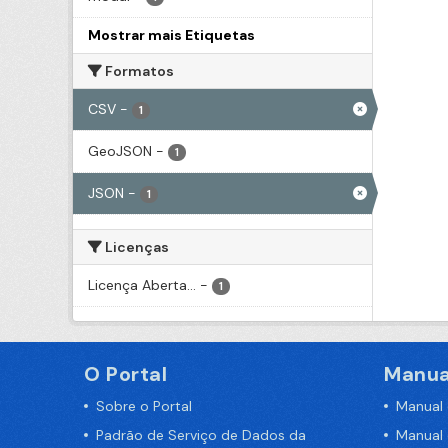
Mostrar mais Etiquetas
Formatos
CSV
-
1
GeoJSON
-
1
JSON
-
1
Licenças
Licença Aberta...
-
1
O Portal
Manua
Sobre o Portal
Manual
Padrão de Serviço de Dados da
Manual