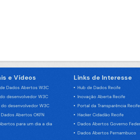
is e Vídeos
Links de Interesse
 de Dados Abertos W3C
Hub de Dados Recife
 do desenvolvedor W3C
Inovação Aberta Recife
a do desenvolvedor W3C
Portal da Transparência Recife
e Dados Abertos OKFN
Hacker Cidadão Recife
bertos para um dia a dia
Dados Abertos Governo Feder
Dados Abertos Pernambuco