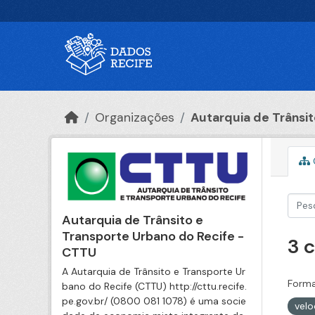
Ir para o conteúdo principal
Organizações
Autarquia de Trânsito
Autarquia de Trânsito e
Transporte Urbano do Recife -
3 
CTTU
A Autarquia de Trânsito e Transporte Ur
Forma
bano do Recife (CTTU) http://cttu.recife.
pe.gov.br/ (0800 081 1078) é uma socie
vel