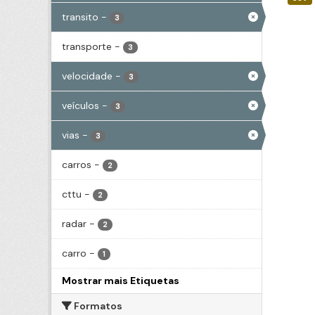
transito
-
3
transporte
-
3
velocidade
-
3
veículos
-
3
vias
-
3
carros
-
2
cttu
-
2
radar
-
2
carro
-
1
Mostrar mais Etiquetas
Formatos