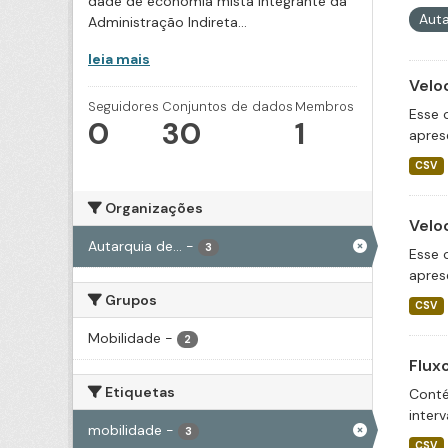
dade de economia mista integrante da
Auta
Administração Indireta...
leia mais
Velo
Seguidores
Conjuntos de dados
Membros
Esse 
0
30
1
apres
CSV
Organizações
Velo
Autarquia de...
-
3
Esse 
apres
Grupos
CSV
Mobilidade
-
2
Flux
Etiquetas
Conté
inter
mobilidade
-
3
CSV