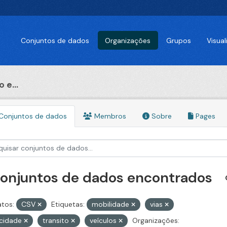
Conjuntos de dados
Organizações
Grupos
Visua
 e...
Conjuntos de dados
Membros
Sobre
Pages
conjuntos de dados encontrados
tos:
CSV
Etiquetas:
mobilidade
vias
ocidade
transito
veículos
Organizações: