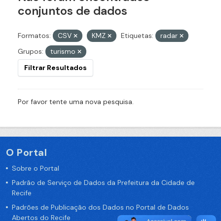
conjuntos de dados
Formatos:
CSV
KMZ
Etiquetas:
radar
Grupos:
turismo
Filtrar Resultados
Por favor tente uma nova pesquisa.
O Portal
Sobre o Portal
Padrão de Serviço de Dados da Prefeitura da Cidade de
Recife
Padrões de Publicação dos Dados no Portal de Dados
Abertos do Recife