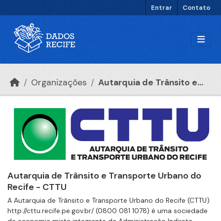
Ir para o conteúdo principal
Entrar
Contato
Organizações
Autarquia de Trânsito e...
Autarquia de Trânsito e Transporte Urbano do
Recife - CTTU
A Autarquia de Trânsito e Transporte Urbano do Recife (CTTU)
http://cttu.recife.pe.gov.br/ (0800 081 1078) é uma sociedade