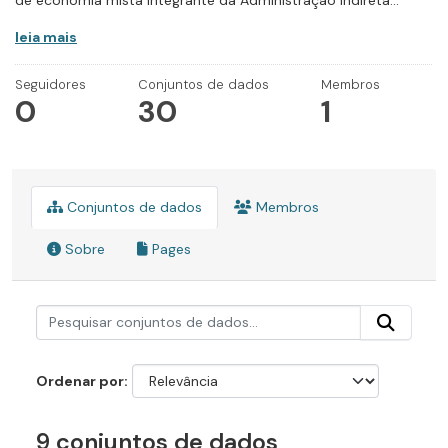
de economia mista integrante da Administração Indireta...
leia mais
Seguidores
Conjuntos de dados
Membros
0
30
1
Conjuntos de dados
Membros
Sobre
Pages
Ordenar por
9 conjuntos de dados