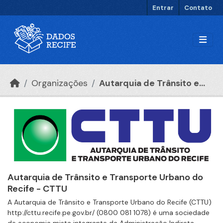
Ir para o conteúdo principal
Entrar
Contato
Organizações
Autarquia de Trânsito e...
Autarquia de Trânsito e Transporte Urbano do
Recife - CTTU
A Autarquia de Trânsito e Transporte Urbano do Recife (CTTU)
http://cttu.recife.pe.gov.br/ (0800 081 1078) é uma sociedade