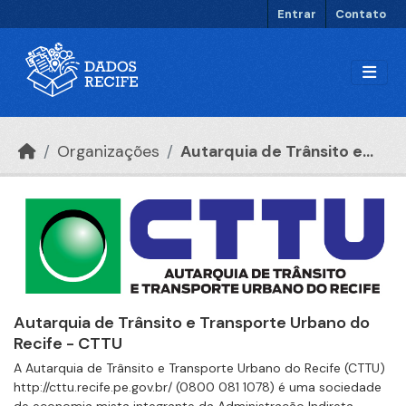
Ir para o conteúdo principal
Entrar
Contato
Organizações
Autarquia de Trânsito e...
Autarquia de Trânsito e Transporte Urbano do
Recife - CTTU
A Autarquia de Trânsito e Transporte Urbano do Recife (CTTU)
http://cttu.recife.pe.gov.br/ (0800 081 1078) é uma sociedade