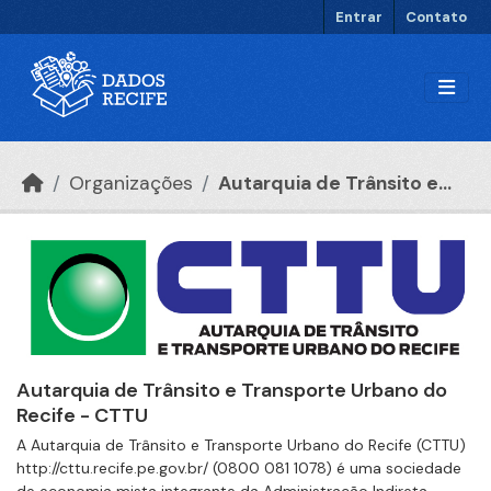
Ir para o conteúdo principal
Entrar
Contato
Organizações
Autarquia de Trânsito e...
Autarquia de Trânsito e Transporte Urbano do
Recife - CTTU
A Autarquia de Trânsito e Transporte Urbano do Recife (CTTU)
http://cttu.recife.pe.gov.br/ (0800 081 1078) é uma sociedade