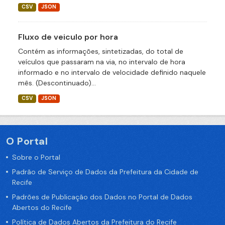
CSV
JSON
Fluxo de veiculo por hora
Contém as informações, sintetizadas, do total de
veículos que passaram na via, no intervalo de hora
informado e no intervalo de velocidade definido naquele
mês. (Descontinuado)...
CSV
JSON
O Portal
Sobre o Portal
Padrão de Serviço de Dados da Prefeitura da Cidade de
Recife
Padrões de Publicação dos Dados no Portal de Dados
Abertos do Recife
Política de Dados Abertos da Prefeitura do Recife