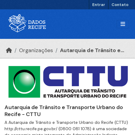
Ir para o conteúdo principal
Entrar
Contato
Organizações
Autarquia de Trânsito e...
Autarquia de Trânsito e Transporte Urbano do
Recife - CTTU
A Autarquia de Trânsito e Transporte Urbano do Recife (CTTU)
http://cttu.recife.pe.gov.br/ (0800 081 1078) é uma sociedade