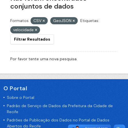
conjuntos de dados
Formatos:
CSV
GeoJSON
Etiquetas:
velocidade
Filtrar Resultados
Por favor tente uma nova pesquisa.
O Portal
Sobre o Portal
Padrão de Serviço de Dados da Prefeitura da Cidade de
Recife
Padrões de Publicação dos Dados no Portal de Dados
Abertos do Recife