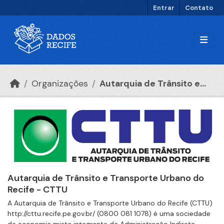
Ir para o conteúdo principal
Entrar
Contato
Organizações
Autarquia de Trânsito e...
Autarquia de Trânsito e Transporte Urbano do
Recife - CTTU
A Autarquia de Trânsito e Transporte Urbano do Recife (CTTU)
http://cttu.recife.pe.gov.br/ (0800 081 1078) é uma sociedade