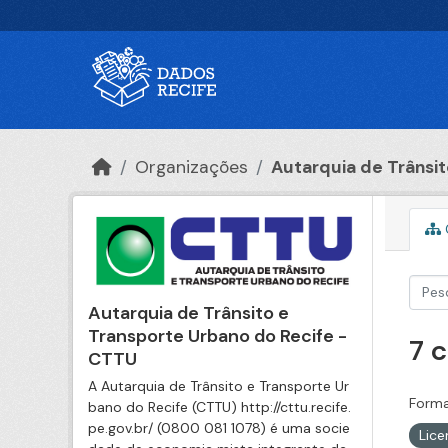
Ir para o conteúdo principal
Organizações
Autarquia de Trânsito
Autarquia de Trânsito e
Transporte Urbano do Recife -
7 
CTTU
A Autarquia de Trânsito e Transporte Ur
Forma
bano do Recife (CTTU) http://cttu.recife.
pe.gov.br/ (0800 081 1078) é uma socie
Lic