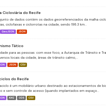
 Cicloviária do Recife
junto de dados contém os dados georreferenciados da malha ciclov
ias, ciclofaixas e ciclorrotas na cidade, sendo 198.3 km...
GeoJSON
JSON
nismo Tático
idade para as pessoas: com esse foco, a Autarquia de Trânsito e T
ersos locais da cidade, áreas de trânsito calmo,...
SON
JSON
CSV
ciclos do Recife
aciclo é um mobiliário urbano destinado ao estacionamentos de bic
co e sem controle de acesso (quando implantados em espaço...
SON
KMZ
ODS
CSV