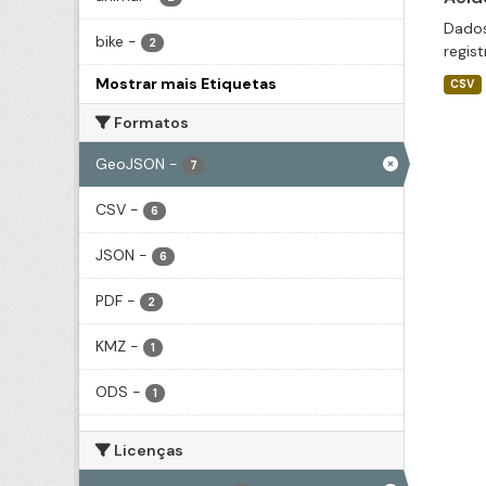
Dados
bike
-
2
regis
Mostrar mais Etiquetas
CSV
Formatos
GeoJSON
-
7
CSV
-
6
JSON
-
6
PDF
-
2
KMZ
-
1
ODS
-
1
Licenças