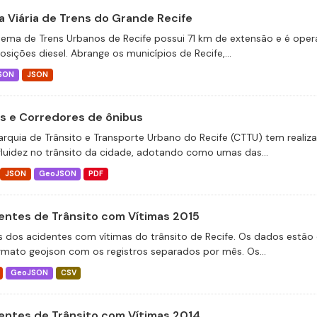
a Viária de Trens do Grande Recife
tema de Trens Urbanos de Recife possui 71 km de extensão e é operado
sições diesel. Abrange os municípios de Recife,...
SON
JSON
as e Corredores de ônibus
arquia de Trânsito e Transporte Urbano do Recife (CTTU) tem realiz
fluidez no trânsito da cidade, adotando como umas das...
JSON
GeoJSON
PDF
entes de Trânsito com Vítimas 2015
 dos acidentes com vítimas do trânsito de Recife. Os dados estão 
rmato geojson com os registros separados por mês. Os...
GeoJSON
CSV
entes de Trânsito com Vítimas 2014