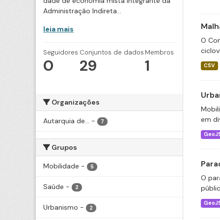
dade de economia mista integrante da
Administração Indireta...
Malha
leia mais
O Con
ciclov
Seguidores
Conjuntos de dados
Membros
0
29
1
CSV
Urba
Organizações
Mobil
em div
Autarquia de...
-
7
GeoJ
Grupos
Para
Mobilidade
-
5
O par
Saúde
-
públi
2
GeoJ
Urbanismo
-
2