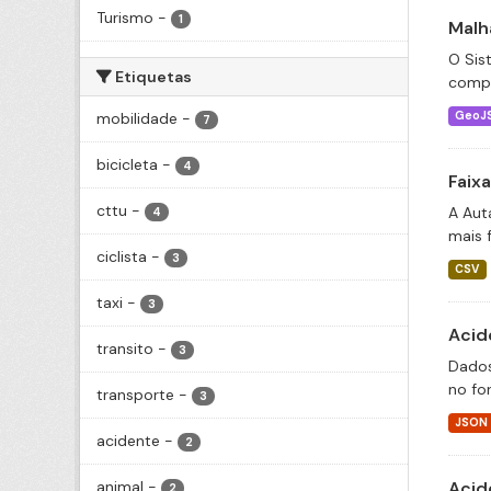
Turismo
-
1
Malh
O Sis
Etiquetas
compo
mobilidade
-
GeoJ
7
bicicleta
-
4
Faix
cttu
-
A Aut
4
mais 
ciclista
-
3
CSV
taxi
-
3
Acid
transito
-
3
Dados
no fo
transporte
-
3
JSON
acidente
-
2
animal
-
Acid
2