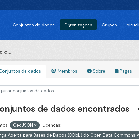
Conjuntos de dados
Organizações
Grupos
Visua
 e...
Conjuntos de dados
Membros
Sobre
Pages
conjuntos de dados encontrados
tos:
GeoJSON
Licenças:
ença Aberta para Bases de Dados (ODbL) do Open Data Commons