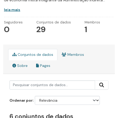
de economia mista integrante da Administração Indireta...
leia mais
Seguidores
Conjuntos de dados
Membros
0
29
1
Conjuntos de dados
Membros
Sobre
Pages
Ordenar por
6 conjuntos de dados