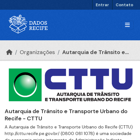
Ir para o conteúdo principal
Entrar
Contato
Organizações
Autarquia de Trânsito e...
Autarquia de Trânsito e Transporte Urbano do
Recife - CTTU
A Autarquia de Trânsito e Transporte Urbano do Recife (CTTU)
http://cttu.recife.pe.gov.br/ (0800 081 1078) é uma sociedade