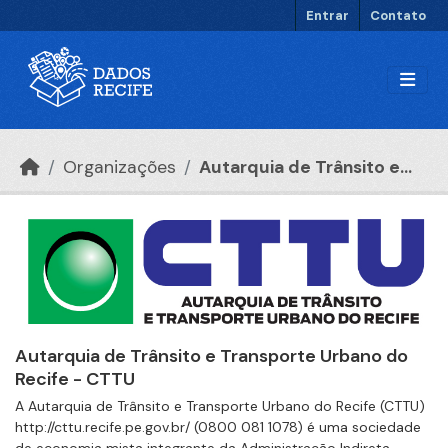
Ir para o conteúdo principal
Entrar
Contato
Organizações
Autarquia de Trânsito e...
Autarquia de Trânsito e Transporte Urbano do
Recife - CTTU
A Autarquia de Trânsito e Transporte Urbano do Recife (CTTU)
http://cttu.recife.pe.gov.br/ (0800 081 1078) é uma sociedade