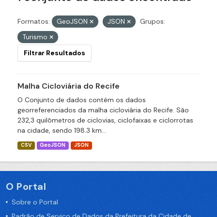
Formatos:
GeoJSON
JSON
Grupos:
Turismo
Filtrar Resultados
Malha Cicloviária do Recife
O Conjunto de dados contém os dados
georreferenciados da malha cicloviária do Recife. São
232,3 quilômetros de ciclovias, ciclofaixas e ciclorrotas
na cidade, sendo 198.3 km...
CSV
GeoJSON
JSON
O Portal
Sobre o Portal
Padrão de Serviço de Dados da Prefeitura da Cidade de