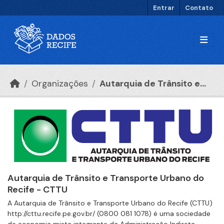
Ir para o conteúdo principal
Entrar
Contato
Organizações
Autarquia de Trânsito e...
Autarquia de Trânsito e Transporte Urbano do
Recife - CTTU
A Autarquia de Trânsito e Transporte Urbano do Recife (CTTU)
http://cttu.recife.pe.gov.br/ (0800 081 1078) é uma sociedade