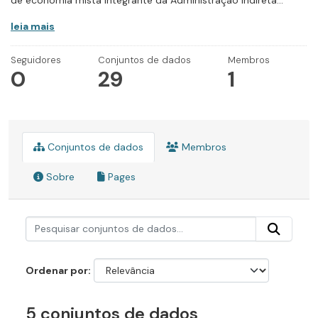
de economia mista integrante da Administração Indireta...
leia mais
Seguidores
Conjuntos de dados
Membros
0
29
1
Conjuntos de dados
Membros
Sobre
Pages
Ordenar por
5 conjuntos de dados