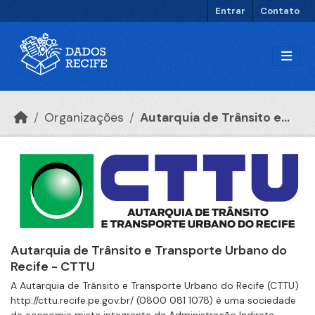
Ir para o conteúdo principal
Entrar
Contato
Organizações
Autarquia de Trânsito e...
Autarquia de Trânsito e Transporte Urbano do
Recife - CTTU
A Autarquia de Trânsito e Transporte Urbano do Recife (CTTU)
http://cttu.recife.pe.gov.br/ (0800 081 1078) é uma sociedade