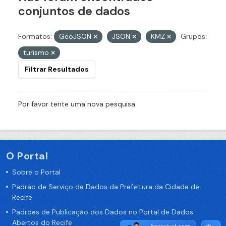
conjuntos de dados
Formatos:
GeoJSON
JSON
KMZ
Grupos:
turismo
Filtrar Resultados
Por favor tente uma nova pesquisa.
O Portal
Sobre o Portal
Padrão de Serviço de Dados da Prefeitura da Cidade de
Recife
Padrões de Publicação dos Dados no Portal de Dados
Abertos do Recife