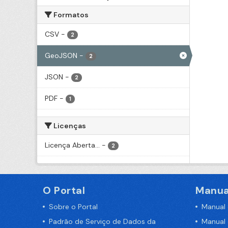
Formatos
CSV
-
2
GeoJSON
-
2
JSON
-
2
PDF
-
1
Licenças
Licença Aberta...
-
2
O Portal
Manua
Sobre o Portal
Manual
Padrão de Serviço de Dados da
Manual