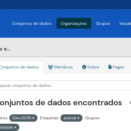
Conjuntos de dados
Organizações
Grupos
Visua
 e...
Conjuntos de dados
Membros
Sobre
Pages
conjuntos de dados encontrados
tos:
GeoJSON
Etiquetas:
animal
Grupos:
ilidade