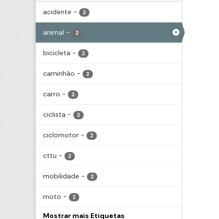
acidente
-
2
animal
-
2
bicicleta
-
2
caminhão
-
2
carro
-
2
ciclista
-
2
ciclomotor
-
2
cttu
-
2
mobilidade
-
2
moto
-
2
Mostrar mais Etiquetas