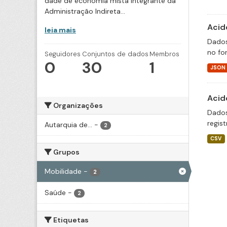
dade de economia mista integrante da
Administração Indireta...
Acid
leia mais
Dados
no fo
Seguidores
Conjuntos de dados
Membros
0
30
1
JSON
Acid
Organizações
Dados
regis
Autarquia de...
-
2
CSV
Grupos
Mobilidade
-
2
Saúde
-
2
Etiquetas