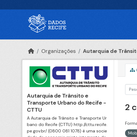
Ir para o conteúdo principal
Organizações
Autarquia de Trânsito
Autarquia de Trânsito e
Transporte Urbano do Recife -
2 
CTTU
A Autarquia de Trânsito e Transporte Ur
Forma
bano do Recife (CTTU) http://cttu.recife.
pe.gov.br/ (0800 081 1078) é uma socie
Mob