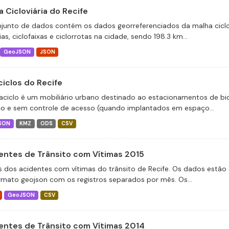
 Cicloviária do Recife
junto de dados contém os dados georreferenciados da malha ciclov
ias, ciclofaixas e ciclorrotas na cidade, sendo 198.3 km...
GeoJSON
JSON
ciclos do Recife
aciclo é um mobiliário urbano destinado ao estacionamentos de bic
co e sem controle de acesso (quando implantados em espaço...
SON
KMZ
ODS
CSV
entes de Trânsito com Vítimas 2015
 dos acidentes com vítimas do trânsito de Recife. Os dados estão 
rmato geojson com os registros separados por mês. Os...
GeoJSON
CSV
entes de Trânsito com Vítimas 2014