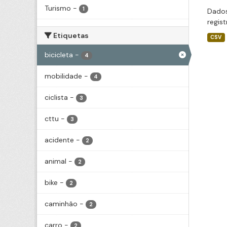
Turismo
-
1
Dados
regis
Etiquetas
CSV
bicicleta
-
4
mobilidade
-
4
ciclista
-
3
cttu
-
3
acidente
-
2
animal
-
2
bike
-
2
caminhão
-
2
carro
-
2