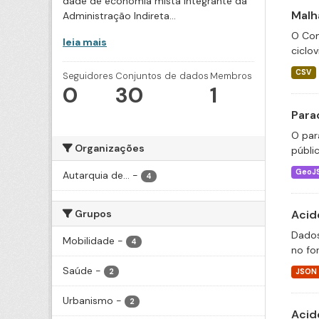
dade de economia mista integrante da
Malha
Administração Indireta...
O Con
leia mais
ciclov
CSV
Seguidores
Conjuntos de dados
Membros
0
30
1
Para
O par
Organizações
públi
GeoJ
Autarquia de...
-
4
Grupos
Acid
Dados
Mobilidade
-
4
no fo
Saúde
-
2
JSON
Urbanismo
-
2
Acid