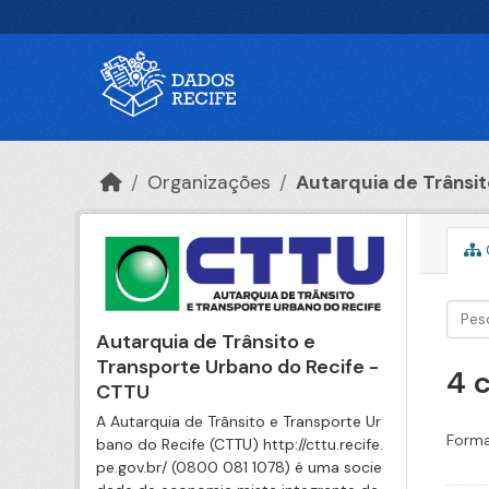
Ir para o conteúdo principal
Organizações
Autarquia de Trânsito
Autarquia de Trânsito e
Transporte Urbano do Recife -
4 
CTTU
A Autarquia de Trânsito e Transporte Ur
Forma
bano do Recife (CTTU) http://cttu.recife.
pe.gov.br/ (0800 081 1078) é uma socie