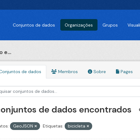
Conjuntos de dados
Organizações
Grupos
Visua
 e...
Conjuntos de dados
Membros
Sobre
Pages
conjuntos de dados encontrados
tos:
GeoJSON
Etiquetas:
bicicleta