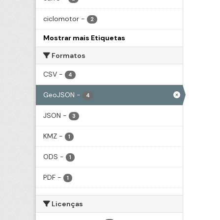
ciclomotor
-
2
Mostrar mais Etiquetas
Formatos
CSV
-
4
GeoJSON
-
4
JSON
-
3
KMZ
-
1
ODS
-
1
PDF
-
1
Licenças