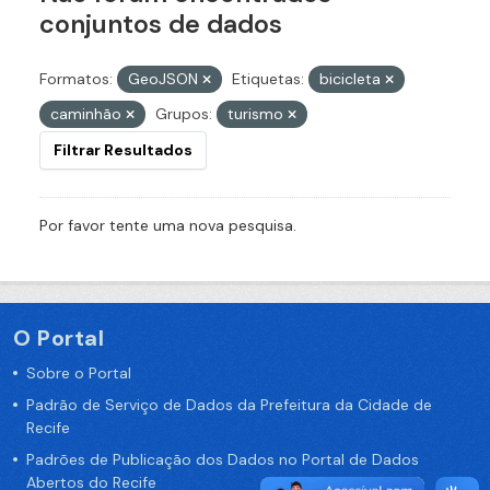
conjuntos de dados
Formatos:
GeoJSON
Etiquetas:
bicicleta
caminhão
Grupos:
turismo
Filtrar Resultados
Por favor tente uma nova pesquisa.
O Portal
Sobre o Portal
Padrão de Serviço de Dados da Prefeitura da Cidade de
Recife
Padrões de Publicação dos Dados no Portal de Dados
Abertos do Recife