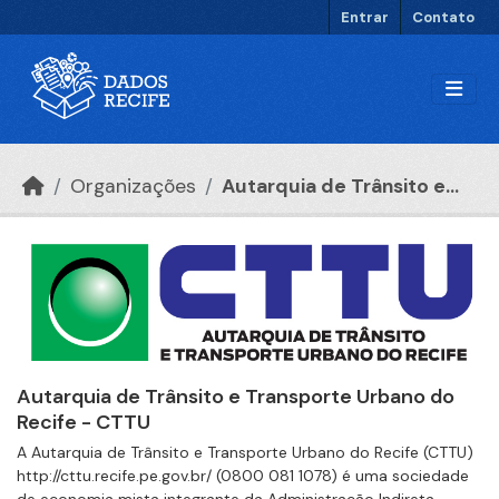
Ir para o conteúdo principal
Entrar
Contato
Organizações
Autarquia de Trânsito e...
Autarquia de Trânsito e Transporte Urbano do
Recife - CTTU
A Autarquia de Trânsito e Transporte Urbano do Recife (CTTU)
http://cttu.recife.pe.gov.br/ (0800 081 1078) é uma sociedade