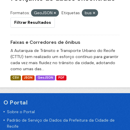
Formatos:
GeoJSON
Etiquetas:
bus
Filtrar Resultados
Faixas e Corredores de ônibus
A Autarquia de Trânsito e Transporte Urbano do Recife
(CTTU) tem realizado um esforço contínuo para garantir
cada vez mais fluidez no trânsito da cidade, adotando
como umas das...
CSV
JSON
GeoJSON
PDF
O Portal
Sobre o Portal
Padrão de Serviço de Dados da Prefeitura da Cidade de
Recife