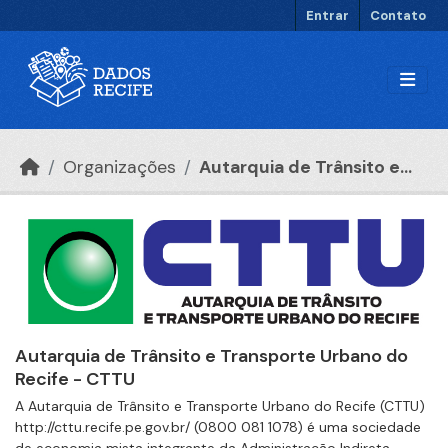
Ir para o conteúdo principal
Entrar
Contato
Organizações
Autarquia de Trânsito e...
Autarquia de Trânsito e Transporte Urbano do
Recife - CTTU
A Autarquia de Trânsito e Transporte Urbano do Recife (CTTU)
http://cttu.recife.pe.gov.br/ (0800 081 1078) é uma sociedade