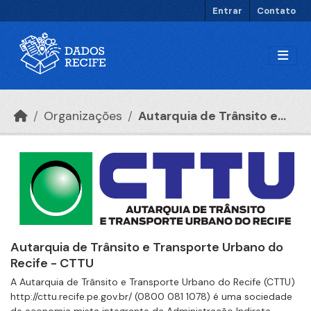
Ir para o conteúdo principal
Entrar
Contato
Organizações
Autarquia de Trânsito e...
Autarquia de Trânsito e Transporte Urbano do
Recife - CTTU
A Autarquia de Trânsito e Transporte Urbano do Recife (CTTU)
http://cttu.recife.pe.gov.br/ (0800 081 1078) é uma sociedade