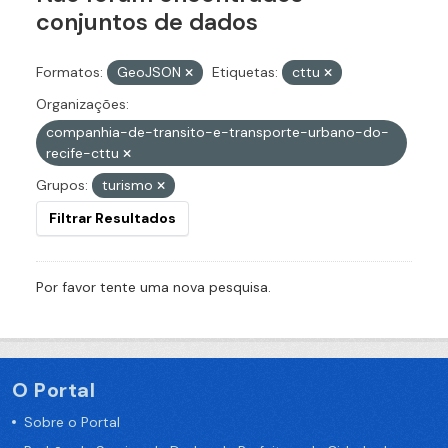
conjuntos de dados
Formatos:
GeoJSON
Etiquetas:
cttu
Organizações:
companhia-de-transito-e-transporte-urbano-do-
recife-cttu
Grupos:
turismo
Filtrar Resultados
Por favor tente uma nova pesquisa.
O Portal
Sobre o Portal