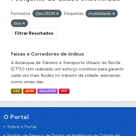
Formatos:
GeoJSON
Etiquetas:
mobilidade
bus
Filtrar Resultados
Faixas e Corredores de ônibus
A Autarquia de Trânsito e Transporte Urbano do Recife
(CTTU) tem realizado um esforço contínuo para garantir
cada vez mais fluidez no trânsito da cidade, adotando
como umas das...
CSV
JSON
GeoJSON
PDF
O Portal
Sobre o Portal
Padrão de Serviço de Dados da Prefeitura da Cidade de