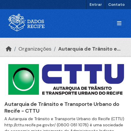
Ir para o conteúdo principal
Entrar
Contato
Organizações
Autarquia de Trânsito e...
Autarquia de Trânsito e Transporte Urbano do
Recife - CTTU
A Autarquia de Trânsito e Transporte Urbano do Recife (CTTU)
http://cttu.recife.pe.gov.br/ (0800 081 1078) é uma sociedade